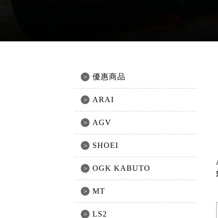
優惠商品
ARAI
AGV
SHOEI
OGK KABUTO
MT
LS2