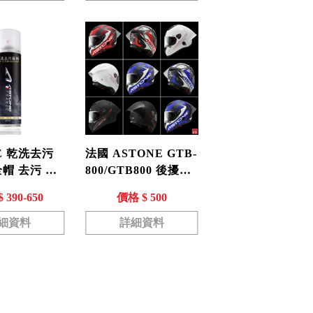
E 乾洗去污
法國 ASTONE GTB-
帽 去污 除
800/GTB800 後擾流
 清潔 清潔
押尾 鴨尾 壓尾
 390-650
價格 $ 500
清潔慕斯
細資料
詳細資料