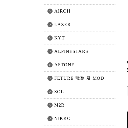
AIROH
LAZER
KYT
ALPINESTARS
ASTONE
FETURE 飛喬 及 MOD
SOL
M2R
NIKKO