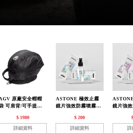
AGV 原廠安全帽帽
ASTONE 極效止霧
ASTON
袋 可肩背/可手提
鏡片強效防霧噴霧
鏡片強效
HELMET BAG
50ML
50ml 
$ 1980
$ 200
效果
詳細資料
詳細資料
詳