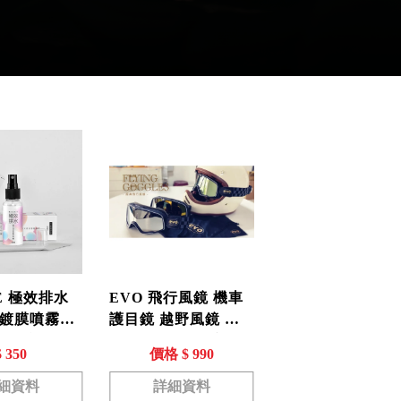
E 極效排水
EVO 飛行風鏡 機車
鍍膜噴霧
護目鏡 越野風鏡 滑
清潔 保養 撥水
雪鏡 運動眼鏡 摩托
$ 350
價格 $ 990
車 復古哈雷眼鏡 越
野機車百搭 防眩暈鏡
細資料
詳細資料