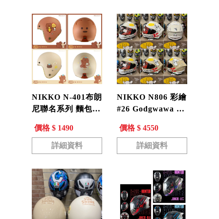
NIKKO N-401布朗
NIKKO N806 彩繪
尼聯名系列 麵包熊
#26 Godgwawa 變
X巧克熊 療癒文創
種吉娃娃 飆風吉速
價格 $ 1490
價格 $ 4550
熊熊來襲 皮革內裡
全罩安全帽 內墨片
復古帽 N401
N-806
詳細資料
詳細資料