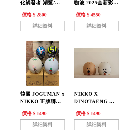
化觸發者 湖藍/白
咖波 2025全新彩繪
紅 全罩式安全帽
全罩安全帽 帽帽蟲
價格 $ 2800
價格 $ 4550
通風 透氣 EPS 舒
CAPOO N-806
適 快拆鏡片N-812
詳細資料
詳細資料
韓國 JOGUMAN x
NIKKO X
NIKKO 正版聯名
DINOTAENG 聯
款 安全帽 恐龍 小
名 復古安全帽 韓
價格 $ 1490
價格 $ 1490
恐龍 限量款 腕龍
國 矮袋鼠
限定款 復古帽
QUOKKA BOBO
詳細資料
詳細資料
N401