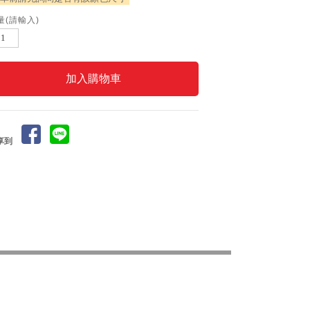
量(請輸入)
享到