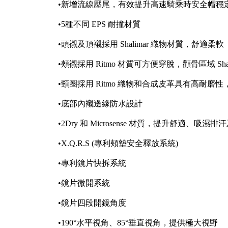
•新增流線壓尾，有效提升高速騎乘時安全帽穩
•5種不同 EPS 耐撞材質
•頭襯及頂襯採用 Shalimar 織物材質，舒適柔軟
•頰襯採用 Ritmo 材質可方便穿脫，顴骨區域 S
•頸圈採用 Ritmo 織物和合成皮革具有高耐
•底部內襯邊緣防水設計
•2Dry 和 Microsense 材質，提升舒適、吸
•X.Q.R.S (專利頰墊安全釋放系統)
•專利鏡片快拆系統
•鏡片微開系統
•鏡片四段開鏡角度
•190°水平視角、85°垂直視角，提供極大視野