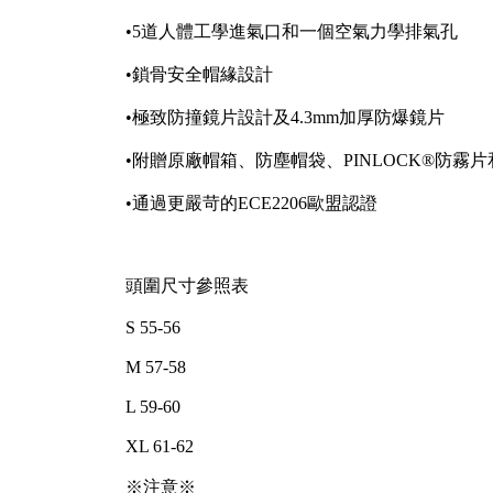
•5道人體工學進氣口和一個空氣力學排氣孔
•鎖骨安全帽緣設計
•極致防撞鏡片設計及4.3mm加厚防爆鏡片
•附贈原廠帽箱、防塵帽袋、PINLOCK®防霧片
•通過更嚴苛的ECE2206歐盟認證
頭圍尺寸參照表
S 55-56
M 57-58
L 59-60
XL 61-62
※注意※