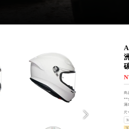
A
N
商
*
滿
尺