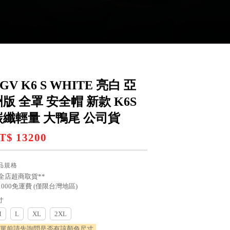
GV K6 S WHITE 亮白 亞
洲版 全罩 安全帽 新款 K6S
碳纖輕量 大鴨尾 公司貨
T$ 13200
品規格
*全店超商取貨**
1000免運費 (僅限台灣地區)
寸
M
L
XL
2XL