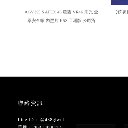
AGV K5 S APEX 46 羅西 VR46 消光 全
【預購】AG
罩安全帽 內墨片 K5S 亞洲版 公司貨
@438glwcf
0932-958412