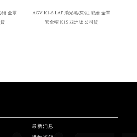
 彩繪 全罩
AGV K1-S LAP 消光黑/灰/紅 彩繪 全罩
司貨
安全帽 K1S 亞洲版 公司貨
最新消息