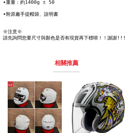
•重量：約1400g ± 50

•附原廠手提帽袋、說明書

※注意※

請先詢問您要尺寸與顏色是否有現貨再下標唷！！謝謝!!!