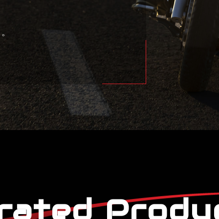
，
伴。
rated Produ