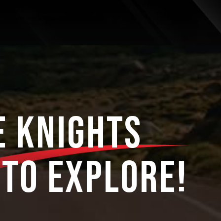
e Knights
to Explore!