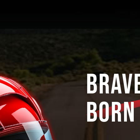
Brav
Born 