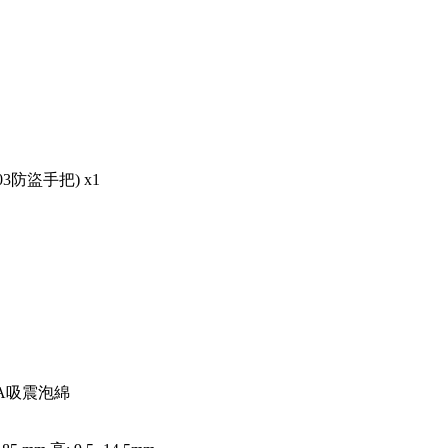
03防盜手把) x1
VA吸震泡綿