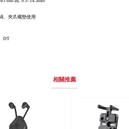
 mm 高: 9.5- 14.5mm
泡綿、夾爪襯墊使用
。DT