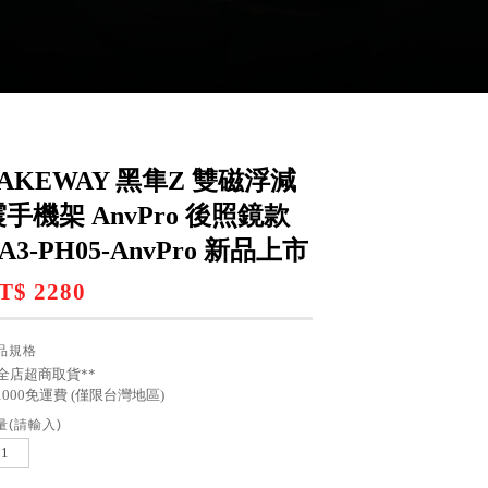
TAKEWAY 黑隼Z 雙磁浮減
震手機架 AnvPro 後照鏡款
A3-PH05-AnvPro 新品上市
T$ 2280
品規格
*全店超商取貨**
1000免運費 (僅限台灣地區)
量(請輸入)