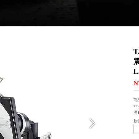
L
N
商
*
滿
數