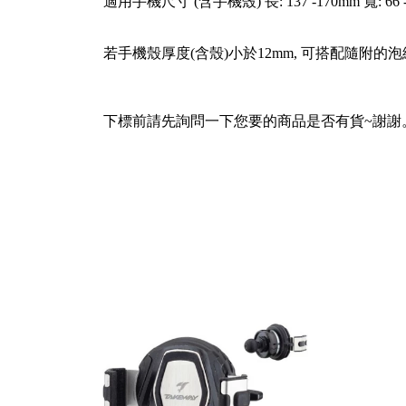
適用手機尺寸 (含手機殼) 長: 137 -170mm 寬: 66 -85
若手機殼厚度(含殼)小於12mm, 可搭配隨附的
下標前請先詢問一下您要的商品是否有貨~謝謝