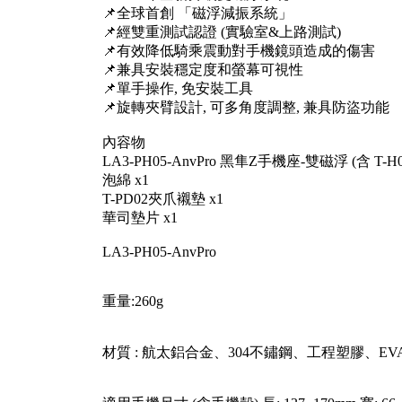
📌全球首創 「磁浮減振系統」
📌經雙重測試認證 (實驗室&上路測試)
📌有效降低騎乘震動對手機鏡頭造成的傷害
📌兼具安裝穩定度和螢幕可視性
📌單手操作, 免安裝工具
📌旋轉夾臂設計, 可多角度調整, 兼具防盜功能
內容物
LA3-PH05-AnvPro 黑隼Z手機座-雙磁浮 (含 T-H
泡綿 x1
T-PD02夾爪襯墊 x1
華司墊片 x1
LA3-PH05-AnvPro
重量:260g
材質 : 航太鋁合金、304不鏽鋼、工程塑膠、E