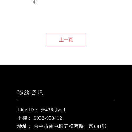
市
上一頁
@438glwcf
0932-958412
台中市南屯區五權西路二段681號