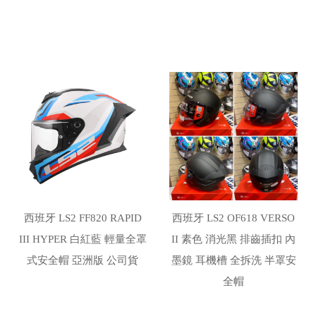
西班牙 LS2 FF820 RAPID
西班牙 LS2 OF618 VERSO
III HYPER 白紅藍 輕量全罩
II 素色 消光黑 排齒插扣 內
式安全帽 亞洲版 公司貨
墨鏡 耳機槽 全拆洗 半罩安
全帽