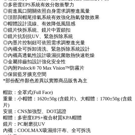
◎多密度EPS系統有效分散衝擊力
◎前進風口開關依照自身需求調整進風量
◎頂部與帽尾排氣系統有效強化熱氣發散效果
◎帽體設計流線、有效降低風阻感
◎鏡片快拆系統、鏡片中置鎖扣
◎鏡片抗刮抗UV、緊急拆除系統
◎內墨片控制鈕可依照需求調整進光量
◎內襯全可拆卸清洗、緊急拆除系統設計
◎內襯高透氣性設計吸濕抗菌散熱快速乾燥
◎金屬排齒扣設計強化安全性
◎內附Pinlock® 70 Max Vision™防霧片
◎保留藍牙擴充空間
*部份配件顏色差異以實際商品販售為主
帽款：全罩式(Full Face)
重量：小帽體：1620±50g (含鏡片)、大帽體：1700±50g (含鏡
片)
安規：CNS加強型、DOT認證
帽體：多密度EPS+複合材質KPA帽體
鏡片：PC耐磨抗UV
內襯：COOLMAX吸濕排汗布、全可拆洗