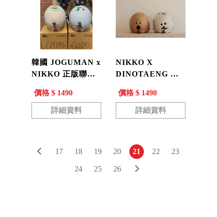
韓國 JOGUMAN x
NIKKO X
NIKKO 正版聯名
DINOTAENG 聯
款 安全帽 恐龍 小
名 復古安全帽 韓
價格 $ 1490
價格 $ 1490
恐龍 限量款 腕龍
國 矮袋鼠
限定款 復古帽
QUOKKA BOBO
詳細資料
詳細資料
N401
17
18
19
20
21
22
23
24
25
26