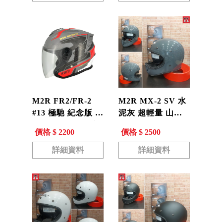
M2R FR2/FR-2
M2R MX-2 SV 水
#13 極馳 紀念版 水
泥灰 超輕量 山車
泥灰 消光黑 3/4安
帽 復古 越野帽 全
價格 $ 2200
價格 $ 2500
全帽
罩帽 安全帽 內藏
墨鏡
詳細資料
詳細資料