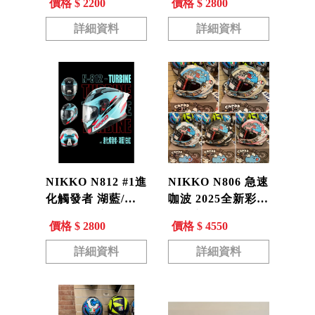
價格 $ 2200
價格 $ 2800
舒適 快拆鏡片 N-
812
詳細資料
詳細資料
NIKKO N812 #1進
NIKKO N806 急速
化觸發者 湖藍/白
咖波 2025全新彩繪
紅 全罩式安全帽
全罩安全帽 帽帽蟲
價格 $ 2800
價格 $ 4550
通風 透氣 EPS 舒
CAPOO N-806
適 快拆鏡片N-812
詳細資料
詳細資料