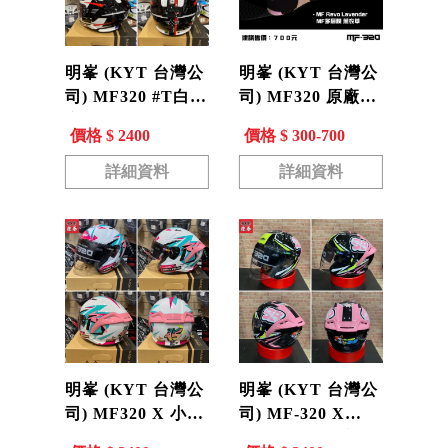
明峯 (KYT 台灣公
明峯 (KYT 台灣公
司) MF320 #T白
司) MF320 原廠專
安全帽 3/4罩 內墨
用鏡片 深墨片 多
價格 $ 2400
價格 $ 300-700
片 MF-320
層膜 電鍍片 MF-
320
詳細資料
詳細資料
明峯 (KYT 台灣公
明峯 (KYT 台灣公
司) MF320 X 小綠
司) MF-320 X
小綠聯名款 #15粉
98Bomb 炸彈客 黃