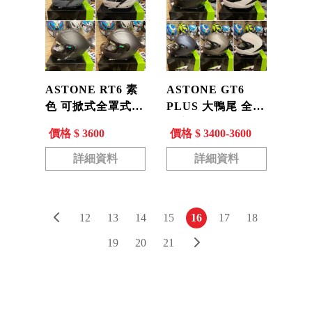
ASTONE RT6 素
ASTONE GT6
色 可掀式全罩式安
PLUS 大鴨尾 全罩
全帽 內墨鏡 可樂
式安全帽 內墨鏡
價格 $ 3600
價格 $ 3400-3600
帽 汽水帽
眼鏡溝 藍芽耳機孔
金屬排扣
詳細資料
詳細資料
12
13
14
15
16
17
18
19
20
21